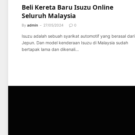
Beli Kereta Baru Isuzu Online
Seluruh Malaysia
By
admin
27/05/2024
0
Isuzu adalah sebuah syarikat automotif yang berasal dari
Jepun. Dan model kenderaan Isuzu di Malaysia sudah
bertapak lama dan dikenali…