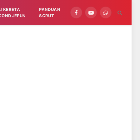
LI KERETA
PANDUAN
Facebook
YouTube
WhatsApp
COND JEPUN
SCRUT