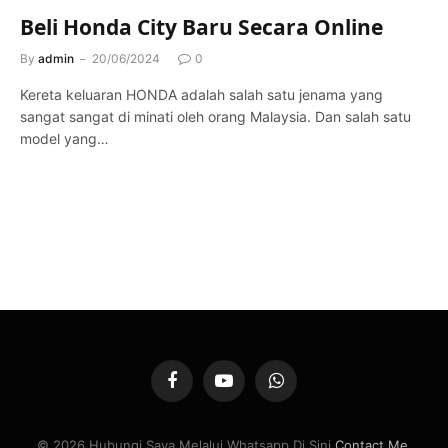
Beli Honda City Baru Secara Online
By
admin
20/06/2024
0
Kereta keluaran HONDA adalah salah satu jenama yang
sangat sangat di minati oleh orang Malaysia. Dan salah satu
model yang…
Facebook
YouTube
WhatsApp
© 2026 Hubungi Saya Melalui Whatsapp Di Sini
Contact Me
.