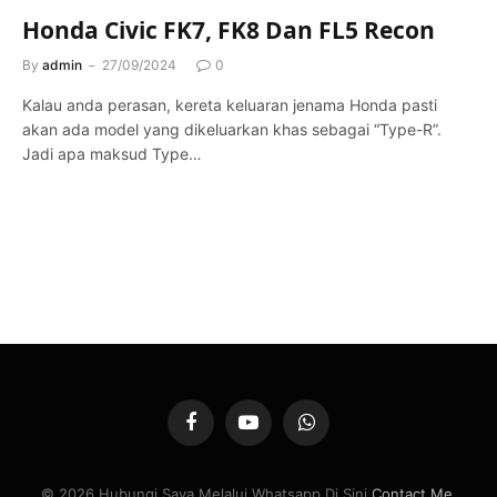
Honda Civic FK7, FK8 Dan FL5 Recon
By
admin
27/09/2024
0
Kalau anda perasan, kereta keluaran jenama Honda pasti
akan ada model yang dikeluarkan khas sebagai “Type-R”.
Jadi apa maksud Type…
Facebook
YouTube
WhatsApp
© 2026 Hubungi Saya Melalui Whatsapp Di Sini
Contact Me
.