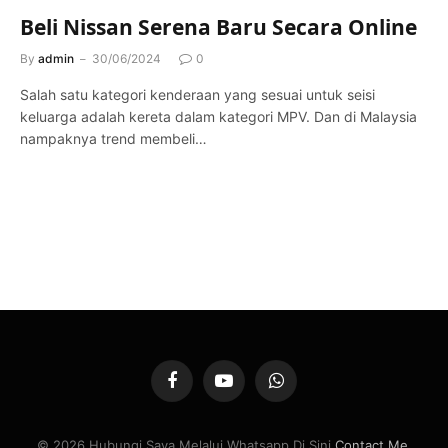
Beli Nissan Serena Baru Secara Online
By
admin
30/06/2024
0
Salah satu kategori kenderaan yang sesuai untuk seisi
keluarga adalah kereta dalam kategori MPV. Dan di Malaysia
nampaknya trend membeli…
Facebook
YouTube
WhatsApp
© 2026 Hubungi Saya Melalui Whatsapp Di Sini
Contact Me
.