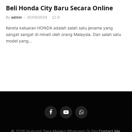
Beli Honda City Baru Secara Online
By
admin
20/06/2024
0
Kereta keluaran HONDA adalah salah satu jenama yang
sangat sangat di minati oleh orang Malaysia. Dan salah satu
model yang…
Facebook
YouTube
WhatsApp
© 2026 Hubungi Saya Melalui Whatsapp Di Sini
Contact Me
.