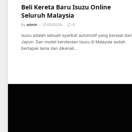
Beli Kereta Baru Isuzu Online
Seluruh Malaysia
By
admin
27/05/2024
0
Isuzu adalah sebuah syarikat automotif yang berasal dari
Jepun. Dan model kenderaan Isuzu di Malaysia sudah
bertapak lama dan dikenali…