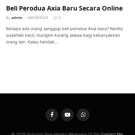
Beli Perodua Axia Baru Secara Online
By
admin
09/06/2024
0
Kenapa ada orang sanggup beli perodua Axia baru? Kereta
sudahlah kecil, mungkin kurang selesa bagi kebanyakkan
orang lain. Kalau hendak…
Facebook
YouTube
WhatsApp
© 2026 Hubungi Saya Melalui Whatsapp Di Sini
Contact Me
.