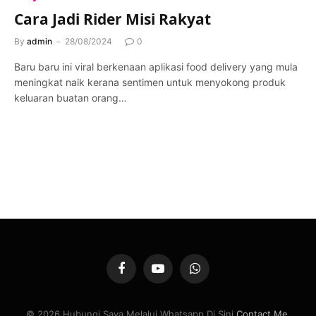
Cara Jadi Rider Misi Rakyat
By
admin
28/08/2024
0
Baru baru ini viral berkenaan aplikasi food delivery yang mula
meningkat naik kerana sentimen untuk menyokong produk
keluaran buatan orang…
Facebook
YouTube
WhatsApp
© 2026 Hubungi Saya Melalui Whatsapp Di Sini
Contact Me
.