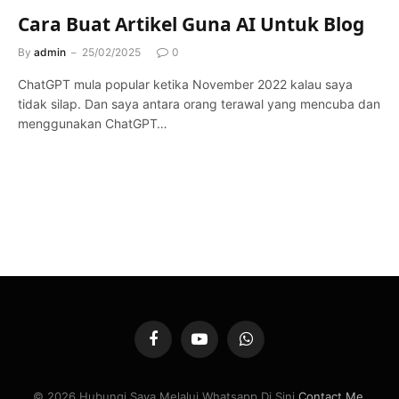
Cara Buat Artikel Guna AI Untuk Blog
By
admin
25/02/2025
0
ChatGPT mula popular ketika November 2022 kalau saya
tidak silap. Dan saya antara orang terawal yang mencuba dan
menggunakan ChatGPT…
Facebook
YouTube
WhatsApp
© 2026 Hubungi Saya Melalui Whatsapp Di Sini
Contact Me
.