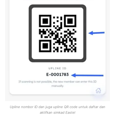
Upline nombor ID dan juga upline QR code untuk daftar dan
aktifkan simkad Eastel