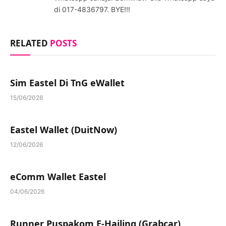
di 017-4836797. BYE!!!
RELATED
POSTS
Sim Eastel Di TnG eWallet
15/06/2026
Eastel Wallet (DuitNow)
12/06/2026
eComm Wallet Eastel
04/06/2026
Runner Puspakom E-Hailing (Grabcar)