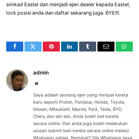
simkad Eastel dan menjadi ejen dealer kepada Eastel,
lock posisi anda dan daftar sekarang juga. BYE!!!.
Facebook
Twitter
Pinterest
LinkedIn
Tumblr
Email
Whats
admin
Website
Saya adalah seorang ejen yang menjual kereta
baru seperti Proton, Perodua, Honda, Toyota,
Nissan, Mitsubishi, Mazda, Ford, Tesla, BYD,
Chery dan lain lain. Anda boleh beli kereta
secara online. Dan anda juga boleh melakukan
urusan submit loan kereta secara online melalui
Whatsapp sahaja. Berminat? Sila Whatsapp saya