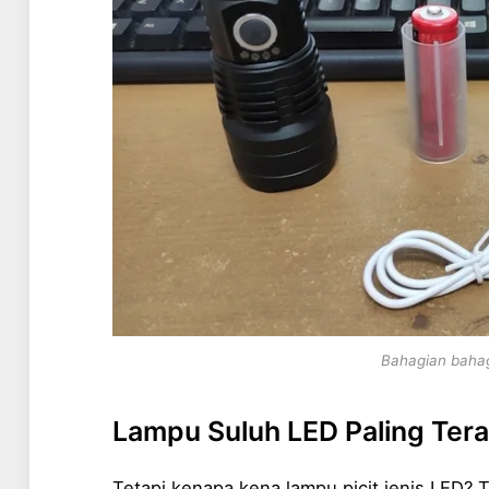
Bahagian baha
Lampu Suluh LED Paling Ter
Tetapi kenapa kena lampu picit jenis LED?