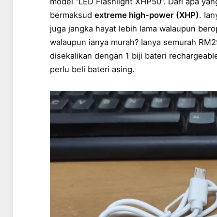
model “LED Flashlight XHP50”. Dari apa y
bermaksud
extreme high-power (XHP)
. Ia
juga jangka hayat lebih lama walaupun bero
walaupun ianya murah? Ianya semurah RM29
disekalikan dengan 1 biji bateri rechargeabl
perlu beli bateri asing.