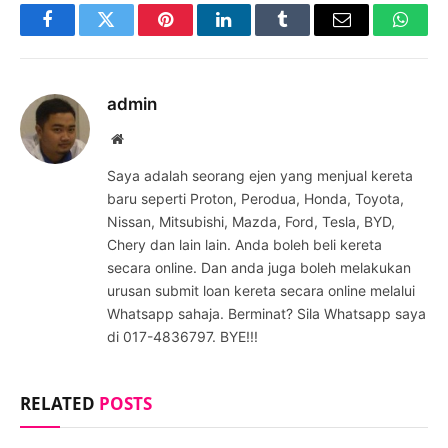
Facebook
Twitter
Pinterest
LinkedIn
Tumblr
Email
Whats
admin
Website
Saya adalah seorang ejen yang menjual kereta
baru seperti Proton, Perodua, Honda, Toyota,
Nissan, Mitsubishi, Mazda, Ford, Tesla, BYD,
Chery dan lain lain. Anda boleh beli kereta
secara online. Dan anda juga boleh melakukan
urusan submit loan kereta secara online melalui
Whatsapp sahaja. Berminat? Sila Whatsapp saya
di 017-4836797. BYE!!!
RELATED
POSTS