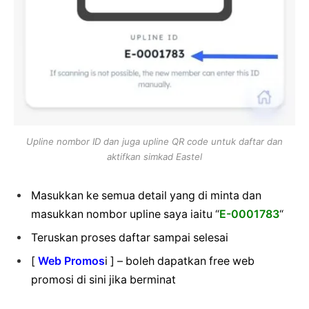
Upline nombor ID dan juga upline QR code untuk daftar dan
aktifkan simkad Eastel
Masukkan ke semua detail yang di minta dan
masukkan nombor upline saya iaitu “
E-0001783
“
Teruskan proses daftar sampai selesai
[
Web Promos
i ] – boleh dapatkan free web
promosi di sini jika berminat