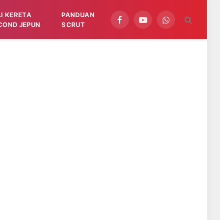
LI KERETA
PANDUAN
Facebook
YouTube
WhatsApp
COND JEPUN
SCRUT