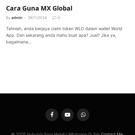
Cara Guna MX Global
By
admin
28/11/2024
0
Tahniah, anda berjaya claim token WLD dalam wallet World
App. Dan sekarang anda mahu buat apa? Jual? Jika ya,
bagaimana…
Facebook
YouTube
WhatsApp
© 2026 Hubungi Saya Melalui Whatsapp Di Sini
Contact Me
.