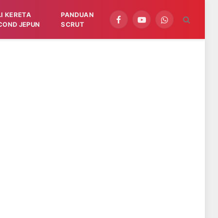
LI KERETA
PANDUAN
Facebook
YouTube
WhatsApp
COND JEPUN
SCRUT