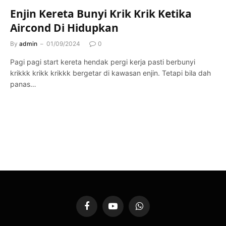
Enjin Kereta Bunyi Krik Krik Ketika
Aircond Di Hidupkan
By
admin
01/09/2024
0
Pagi pagi start kereta hendak pergi kerja pasti berbunyi
krikkk krikk krikkk bergetar di kawasan enjin. Tetapi bila dah
panas…
Facebook
YouTube
WhatsApp