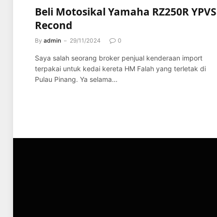
Beli Motosikal Yamaha RZ250R YPVS
Recond
By
admin
29/11/2024
0
Saya salah seorang broker penjual kenderaan import
terpakai untuk kedai kereta HM Falah yang terletak di
Pulau Pinang. Ya selama…