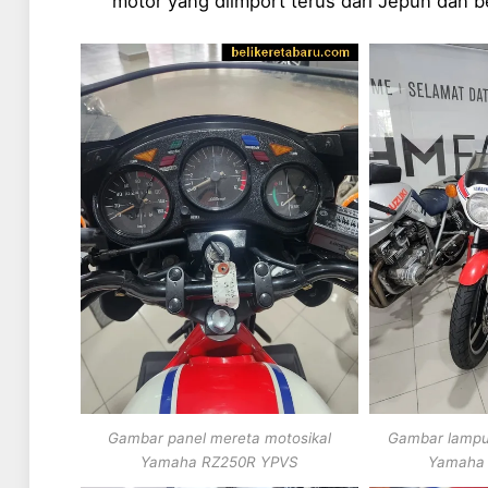
motor yang diimport terus dari Jepun dan b
Gambar panel mereta motosikal
Gambar lampu
Yamaha RZ250R YPVS
Yamaha