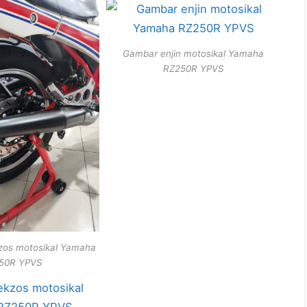
Gambar enjin motosikal Yamaha
RZ250R YPVS
zos motosikal Yamaha
50R YPVS