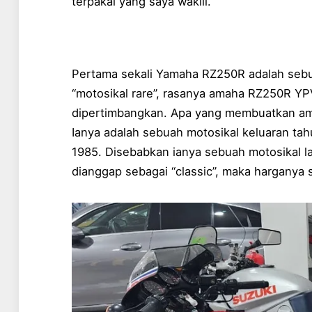
terpakai yang saya wakili.
Pertama sekali Yamaha RZ250R adalah sebua
“motosikal rare”, rasanya amaha RZ250R YPV
dipertimbangkan. Apa yang membuatkan am
Ianya adalah sebuah motosikal keluaran tah
1985. Disebabkan ianya sebuah motosikal l
dianggap sebagai “classic”, maka harganya