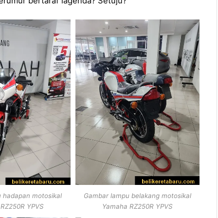
erumur bertaraf lagenda? Setuju?
 hadapan motosikal
Gambar lampu belakang motosikal
 RZ250R YPVS
Yamaha RZ250R YPVS