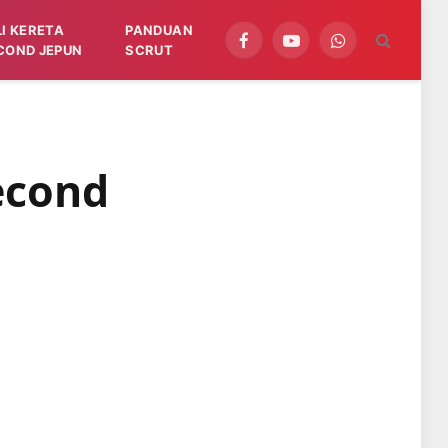
LI KERETA
PANDUAN
Facebook
YouTube
WhatsApp
COND JEPUN
SCRUT
econd