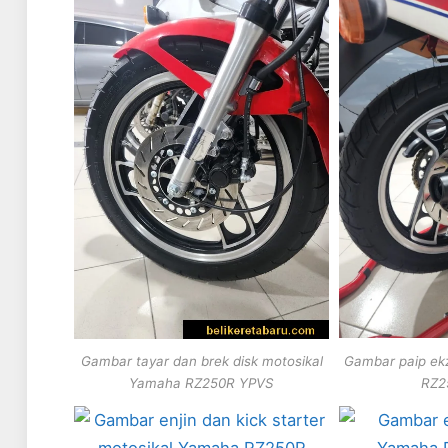
Gambar paip ek
Gambar tayar dan brek disk motosikal
RZ2
Yamaha RZ250R YPVS