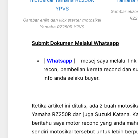
Gambar ekzos
RZ2
Gambar enjin dan kick starter motosikal
Yamaha RZ250R YPVS
Submit Dokumen Melalui Whatsapp
[
Whatsapp
] – mesej saya melalui lin
recon, pembelian kereta recond dan s
info anda selaku buyer.
Ketika artikel ini ditulis, ada 2 buah motosi
Yamaha RZ250R dan juga Suzuki Katana. Kalau
beritahu saya motor recond yang anda mahu
sendiri motosikal tersebut untuk lebih ber