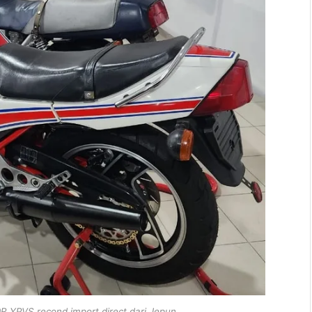
 YPVS recond import direct dari Jepun