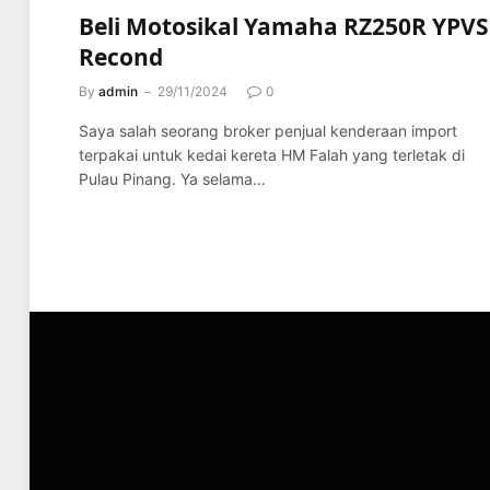
Beli Motosikal Yamaha RZ250R YPVS
Recond
By
admin
29/11/2024
0
Saya salah seorang broker penjual kenderaan import
terpakai untuk kedai kereta HM Falah yang terletak di
Pulau Pinang. Ya selama…