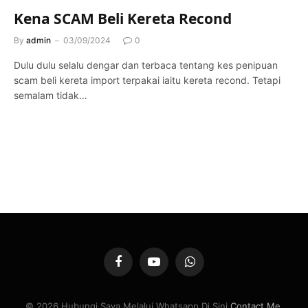
Kena SCAM Beli Kereta Recond
By
admin
03/09/2024
0
Dulu dulu selalu dengar dan terbaca tentang kes penipuan
scam beli kereta import terpakai iaitu kereta recond. Tetapi
semalam tidak…
Facebook
YouTube
WhatsApp
© 2026 Hubungi Saya Melalui Whatsapp Di Sini
Contact Me
.