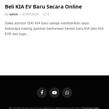
Beli KIA EV Baru Secara Online
By
admin
07/07/2024
0
Sales advisor (SA) KIA baru sahaja memberikan saya
beberapa keping gambar berkenaan kereta baru KIA iaitu KIA
EV6 dan juga…
Facebook
YouTube
WhatsApp
© 2026 Hubungi Saya Melalui Whatsapp Di Sini
Contact Me
.