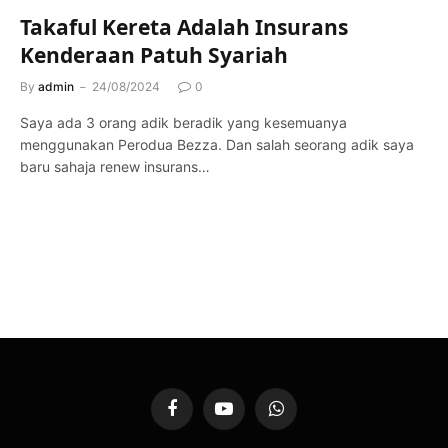
Takaful Kereta Adalah Insurans
Kenderaan Patuh Syariah
By
admin
24/08/2024
0
Saya ada 3 orang adik beradik yang kesemuanya
menggunakan Perodua Bezza. Dan salah seorang adik saya
baru sahaja renew insurans…
Facebook
YouTube
WhatsApp