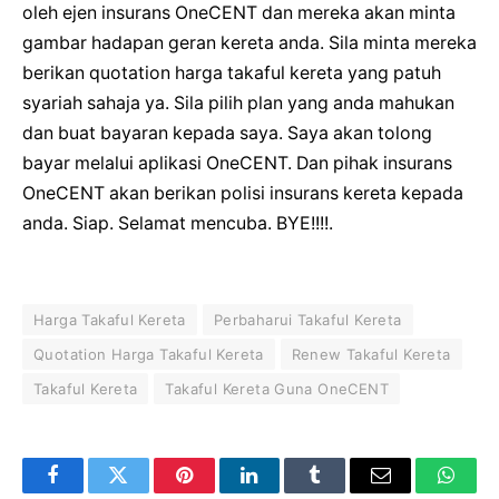
oleh ejen insurans OneCENT dan mereka akan minta
gambar hadapan geran kereta anda. Sila minta mereka
berikan quotation harga takaful kereta yang patuh
syariah sahaja ya. Sila pilih plan yang anda mahukan
dan buat bayaran kepada saya. Saya akan tolong
bayar melalui aplikasi OneCENT. Dan pihak insurans
OneCENT akan berikan polisi insurans kereta kepada
anda. Siap. Selamat mencuba. BYE!!!!.
Harga Takaful Kereta
Perbaharui Takaful Kereta
Quotation Harga Takaful Kereta
Renew Takaful Kereta
Takaful Kereta
Takaful Kereta Guna OneCENT
Facebook
Twitter
Pinterest
LinkedIn
Tumblr
Email
Whats