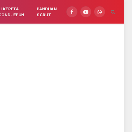
LI KERETA
PANDUAN
Facebook
YouTube
WhatsApp
COND JEPUN
SCRUT