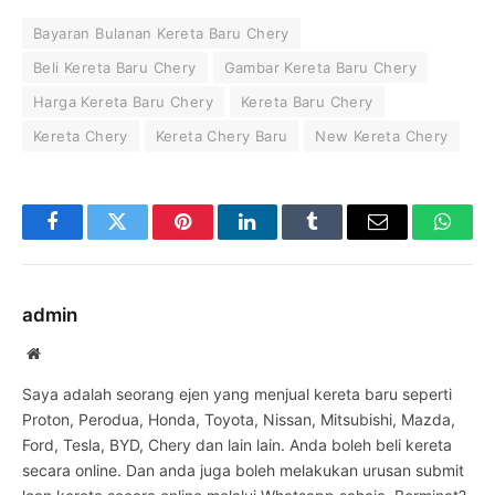
Bayaran Bulanan Kereta Baru Chery
Beli Kereta Baru Chery
Gambar Kereta Baru Chery
Harga Kereta Baru Chery
Kereta Baru Chery
Kereta Chery
Kereta Chery Baru
New Kereta Chery
Facebook
Twitter
Pinterest
LinkedIn
Tumblr
Email
Whats
admin
Website
Saya adalah seorang ejen yang menjual kereta baru seperti
Proton, Perodua, Honda, Toyota, Nissan, Mitsubishi, Mazda,
Ford, Tesla, BYD, Chery dan lain lain. Anda boleh beli kereta
secara online. Dan anda juga boleh melakukan urusan submit