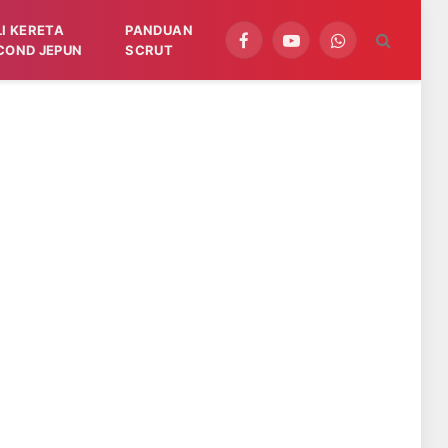
LI KERETA
PANDUAN
Facebook
YouTube
WhatsApp
COND JEPUN
SCRUT