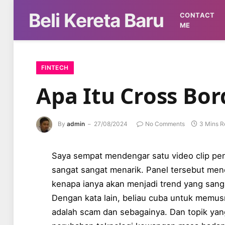
Beli Kereta Baru
CONTACT
ME
FINTECH
Apa Itu Cross Bo
By
admin
27/08/2024
No Comments
3 Mins R
Saya sempat mendengar satu video clip pe
sangat sangat menarik. Panel tersebut men
kenapa ianya akan menjadi trend yang sanga
Dengan kata lain, beliau cuba untuk memu
adalah scam dan sebagainya. Dan topik yan