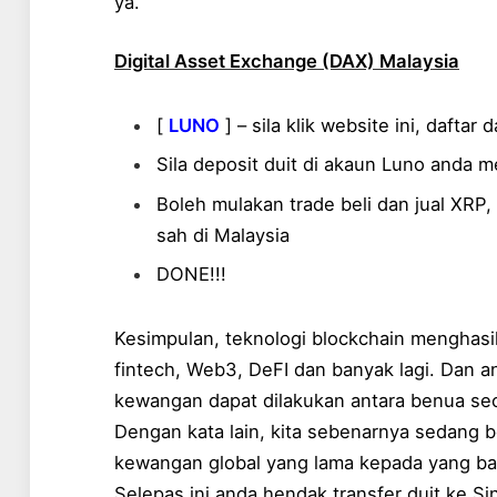
ya.
Digital Asset Exchange (DAX) Malaysia
[
LUNO
] – sila klik website ini, daftar d
Sila deposit duit di akaun Luno anda 
Boleh mulakan trade beli dan jual XRP, B
sah di Malaysia
DONE!!!
Kesimpulan, teknologi blockchain menghasi
fintech, Web3, DeFI dan banyak lagi. Dan 
kewangan dapat dilakukan antara benua se
Dengan kata lain, kita sebenarnya sedang b
kewangan global yang lama kepada yang baru
Selepas ini anda hendak transfer duit ke Si