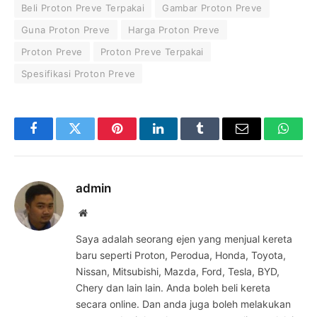
Beli Proton Preve Terpakai
Gambar Proton Preve
Guna Proton Preve
Harga Proton Preve
Proton Preve
Proton Preve Terpakai
Spesifikasi Proton Preve
Facebook
Twitter
Pinterest
LinkedIn
Tumblr
Email
Whats
admin
Website
Saya adalah seorang ejen yang menjual kereta
baru seperti Proton, Perodua, Honda, Toyota,
Nissan, Mitsubishi, Mazda, Ford, Tesla, BYD,
Chery dan lain lain. Anda boleh beli kereta
secara online. Dan anda juga boleh melakukan