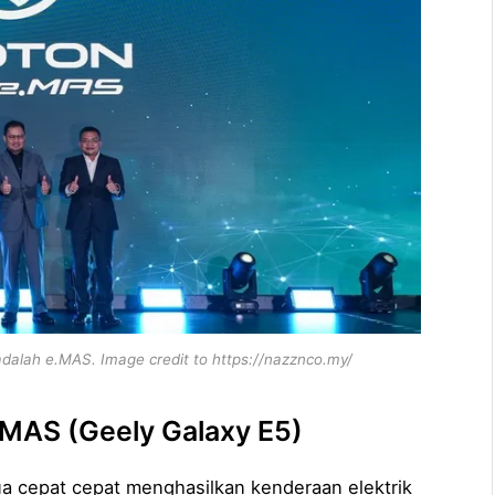
adalah e.MAS. Image credit to https://nazznco.my/
eMAS (Geely Galaxy E5)
a cepat cepat menghasilkan kenderaan elektrik