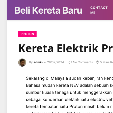
Beli Kereta Baru
CONTACT
ME
PROTON
Kereta Elektrik 
By
admin
29/07/2024
No Comments
5 Mins R
Sekarang di Malaysia sudah kebanjiran kend
Bahasa mudah kereta NEV adalah sebuah ke
sumber kuasa tenaga untuk menggerakkan k
sebagai kenderaan elektrik iaitu electric ve
kereta tempatan iaitu Proton masih belum