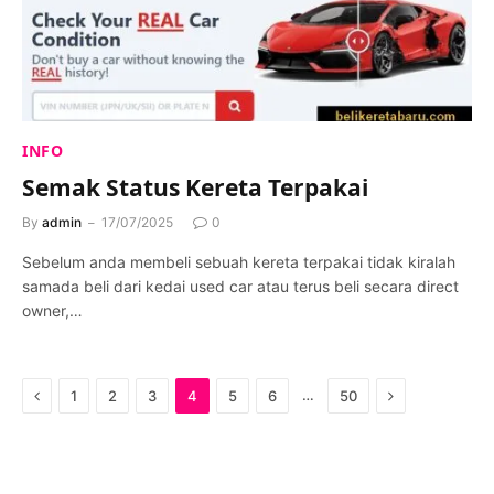
INFO
Semak Status Kereta Terpakai
By
admin
17/07/2025
0
Sebelum anda membeli sebuah kereta terpakai tidak kiralah
samada beli dari kedai used car atau terus beli secara direct
owner,…
Previous
Next
…
1
2
3
4
5
6
50