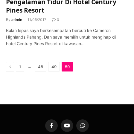
Pengalaman Tidur Di Hotel Century
Pines Resort
By
admin
11/05/2017
0
Bulan lepas saya berkesempatan bercuti ke Cameron
Highlands Pahang. Dan saya memilih untuk menginap di
hotel Century Pines Resort di kawasan…
Previous
…
1
48
49
50
Facebook
YouTube
WhatsApp