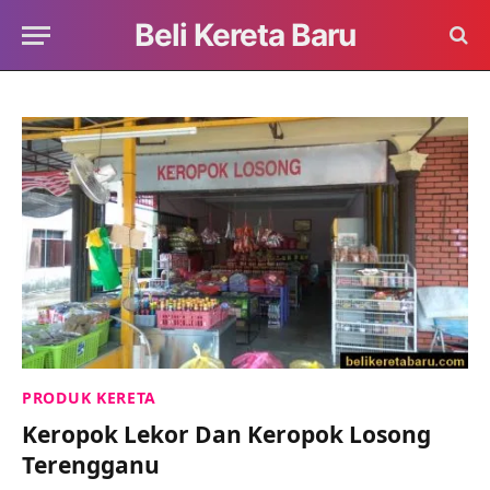
Beli Kereta Baru
PRODUK KERETA
Keropok Lekor Dan Keropok Losong
Terengganu