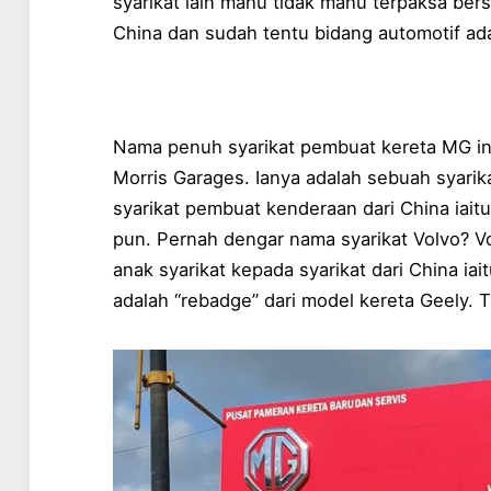
syarikat lain mahu tidak mahu terpaksa ber
China dan sudah tentu bidang automotif ada
Nama penuh syarikat pembuat kereta MG i
Morris Garages. Ianya adalah sebuah syarikat 
syarikat pembuat kenderaan dari China iait
pun. Pernah dengar nama syarikat Volvo? Vo
anak syarikat kepada syarikat dari China ia
adalah “rebadge” dari model kereta Geely. T