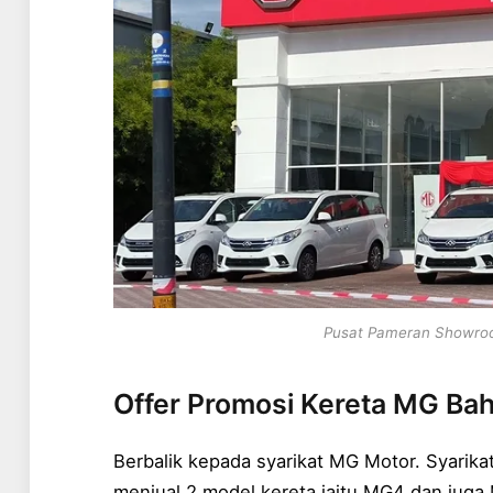
Pusat Pameran Showroo
Offer Promosi Kereta MG Baha
Berbalik kepada syarikat MG Motor. Syarika
menjual 2 model kereta iaitu MG4 dan juga