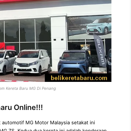
m Kereta Baru MG Di Penang
ru Online!!!
t automotif MG Motor Malaysia setakat ini
 MG ZS. Kedua dua kereta ini adalah kenderaan