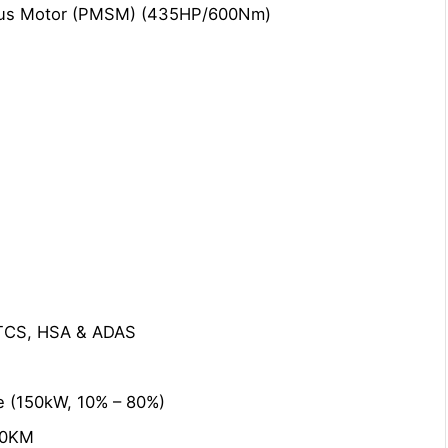
ous Motor (PMSM) (435HP/600Nm)
 TCS, HSA & ADAS
e (150kW, 10% – 80%)
20KM