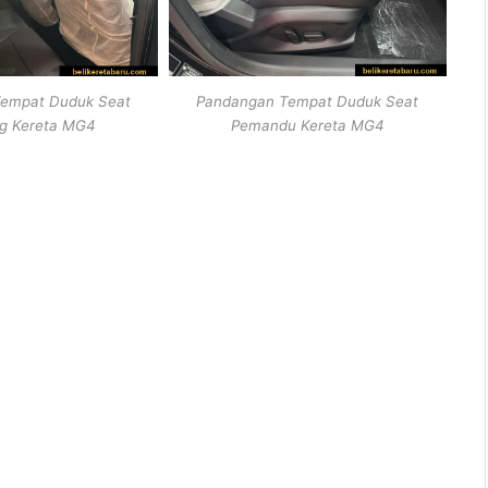
empat Duduk Seat
Pandangan Tempat Duduk Seat
g Kereta MG4
Pemandu Kereta MG4