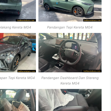
lakang Kereta MG4
Pandangan Tepi Kereta MG4
pan Tepi Kereta MG4
Pandangan Dashboard Dan Stereng
Kereta MG4