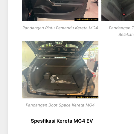
Pandangan Pintu Pemandu Kereta MG4
Pandangan T
Belakan
Pandangan Boot Space Kereta MG4
Spesfikasi Kereta MG4 EV