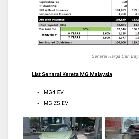
Senarai Harga Dan Bay
List Senarai Kereta MG Malaysia
MG4 EV
MG ZS EV