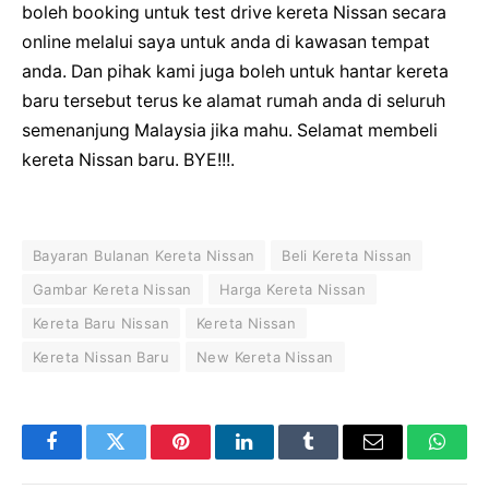
boleh booking untuk test drive kereta Nissan secara
online melalui saya untuk anda di kawasan tempat
anda. Dan pihak kami juga boleh untuk hantar kereta
baru tersebut terus ke alamat rumah anda di seluruh
semenanjung Malaysia jika mahu. Selamat membeli
kereta Nissan baru. BYE!!!.
Bayaran Bulanan Kereta Nissan
Beli Kereta Nissan
Gambar Kereta Nissan
Harga Kereta Nissan
Kereta Baru Nissan
Kereta Nissan
Kereta Nissan Baru
New Kereta Nissan
Facebook
Twitter
Pinterest
LinkedIn
Tumblr
Email
Whats