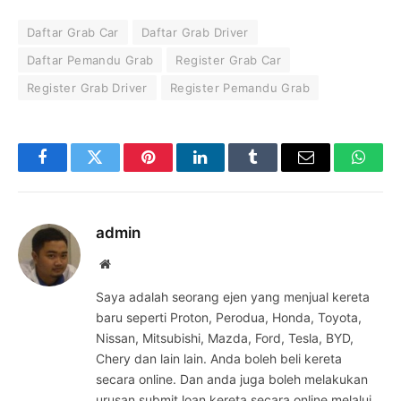
Daftar Grab Car
Daftar Grab Driver
Daftar Pemandu Grab
Register Grab Car
Register Grab Driver
Register Pemandu Grab
Facebook
Twitter
Pinterest
LinkedIn
Tumblr
Email
Whats
admin
Website
Saya adalah seorang ejen yang menjual kereta
baru seperti Proton, Perodua, Honda, Toyota,
Nissan, Mitsubishi, Mazda, Ford, Tesla, BYD,
Chery dan lain lain. Anda boleh beli kereta
secara online. Dan anda juga boleh melakukan
urusan submit loan kereta secara online melalui