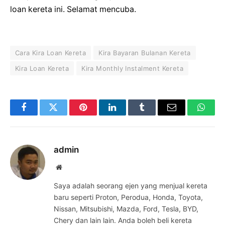
loan kereta ini. Selamat mencuba.
Cara Kira Loan Kereta
Kira Bayaran Bulanan Kereta
Kira Loan Kereta
Kira Monthly Instalment Kereta
Facebook
Twitter
Pinterest
LinkedIn
Tumblr
Email
Whats
admin
Website
Saya adalah seorang ejen yang menjual kereta
baru seperti Proton, Perodua, Honda, Toyota,
Nissan, Mitsubishi, Mazda, Ford, Tesla, BYD,
Chery dan lain lain. Anda boleh beli kereta