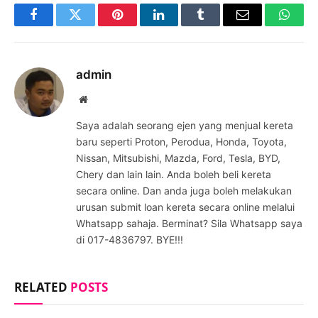
Facebook
Twitter
Pinterest
LinkedIn
Tumblr
Email
Whats
admin
Website
Saya adalah seorang ejen yang menjual kereta
baru seperti Proton, Perodua, Honda, Toyota,
Nissan, Mitsubishi, Mazda, Ford, Tesla, BYD,
Chery dan lain lain. Anda boleh beli kereta
secara online. Dan anda juga boleh melakukan
urusan submit loan kereta secara online melalui
Whatsapp sahaja. Berminat? Sila Whatsapp saya
di 017-4836797. BYE!!!
RELATED
POSTS